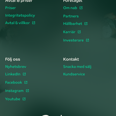
Avtal & priser
Företaget
Priser
Om nab
Integritetspolicy
Partners
Avtal & villkor
Hållbarhet
Karriär
Investerare
Följ oss
Kontakt
Nyhetsbrev
Snacka med sälj
LinkedIn
Kundservice
Facebook
Instagram
Youtube