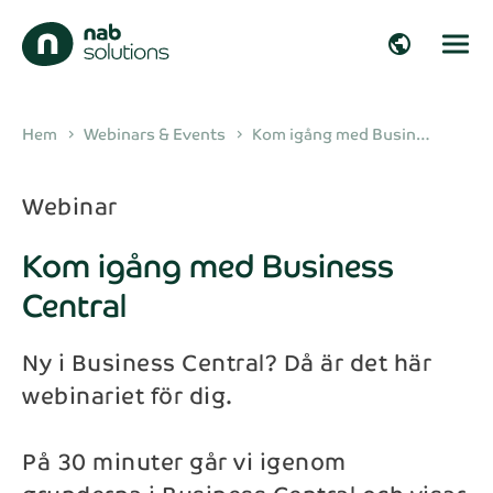
public
arrow_right_alt
Hem
Webinars & Events
Kom igång med Busin…
chevron_right
chevron_right
arrow_right_alt
Webinar
Kom igång med Business
arrow_right_alt
Central
arrow_right_alt
Ny i Business Central? Då är det här
arrow_right_alt
webinariet för dig.
På 30 minuter går vi igenom