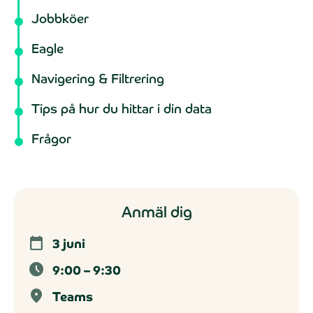
Jobbköer
Eagle
Navigering & Filtrering
Tips på hur du hittar i din data
Frågor
Anmäl dig
3 juni
calendar_today
9:00 – 9:30
schedule
Teams
location_on