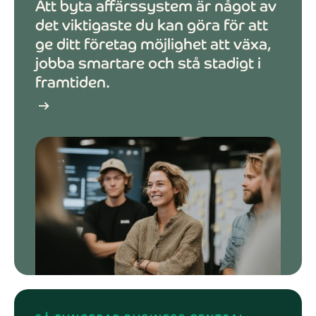
Att byta affärssystem är något av
det viktigaste du kan göra för att
ge ditt företag möjlighet att växa,
jobba smartare och stå stadigt i
framtiden.
arrow_right_alt