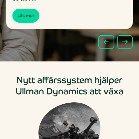
Läs mer
arrow_left_alt
arrow_right_alt
Nytt affärssystem hjälper
Ullman Dynamics att växa