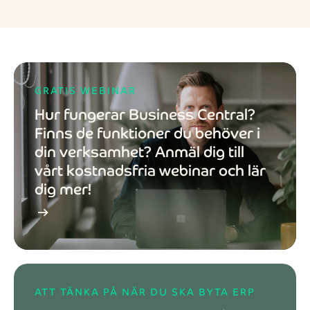
GRATIS WEBINAR
Hur fungerar Business Central?
Finns de funktioner du behöver i
din verksamhet? Anmäl dig till
vårt kostnadsfria webinar och lär
dig mer!
arrow_right_alt
ATT TÄNKA PÅ NÄR DU SKA BYTA ERP