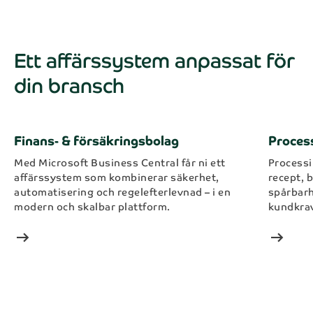
Ett affärssystem anpassat för
din bransch
Finans- & försäkringsbolag
Proces
Med Microsoft Business Central får ni ett
Processi
affärssystem som kombinerar säkerhet,
recept, b
automatisering och regelefterlevnad – i en
spårbarh
modern och skalbar plattform.
kundkrav
arrow_right_alt
arrow_right_alt