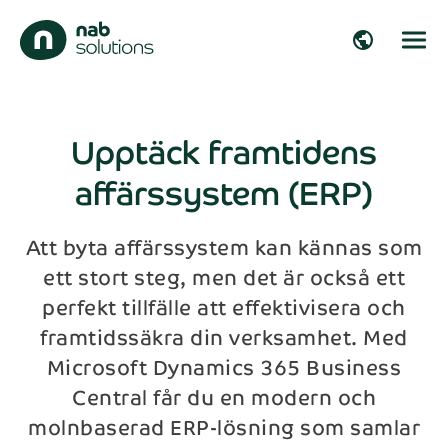
close
public
Hör av dig!
Fyll i dina uppgifter så återkommer vi inom
arrow_right_alt
kort!
Upptäck framtidens
affärssystem (ERP)
arrow_right_alt
Förnamn*
arrow_right_alt
Att byta affärssystem kan kännas som
ett stort steg, men det är också ett
Efternamn*
arrow_right_alt
perfekt tillfälle att effektivisera och
framtidssäkra din verksamhet. Med
Företag
arrow_right_alt
Microsoft Dynamics 365 Business
Central får du en modern och
molnbaserad ERP-lösning som samlar
E-post*