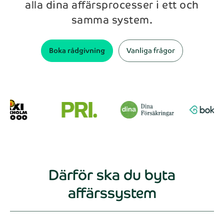
alla dina affärsprocesser i ett och
samma system.
Telefon*
Boka rådgivning
Vanliga frågor
Meddelande
Skicka
Genom att kontakta NAB kommer dina personuppgifter
behandlas enligt NAB:s
integritetspolicy
.
Därför ska du byta
affärssystem