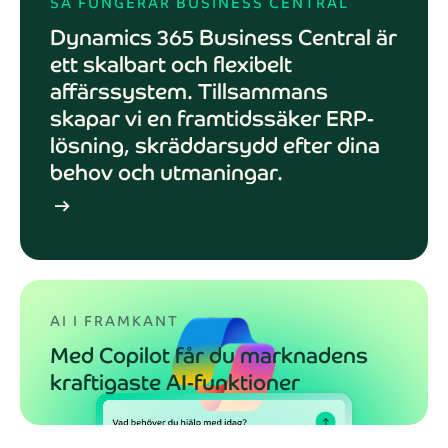
SÅ FUNGERAR BUSINESS CENTRAL
Dynamics 365 Business Central är
ett skalbart och flexibelt
affärssystem. Tillsammans
skapar vi en framtidssäker ERP-
lösning, skräddarsydd efter dina
behov och utmaningar.
arrow_right_alt
AI I FRAMKANT
Med Copilot får du marknadens
kraftigaste AI-funktioner