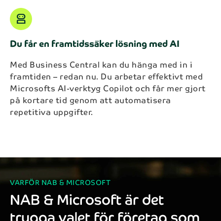
robot_2
Du får en framtidssäker lösning med AI
Med Business Central kan du hänga med in i
framtiden – redan nu. Du arbetar effektivt med
Microsofts AI-verktyg Copilot och får mer gjort
på kortare tid genom att automatisera
repetitiva uppgifter.
VARFÖR NAB & MICROSOFT
NAB & Microsoft är det
trygga valet för företag som