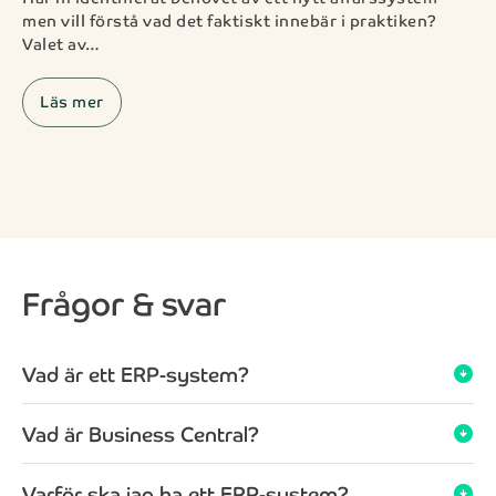
men vill förstå vad det faktiskt innebär i praktiken?
Valet av…
Läs mer
Frågor & svar
Vad är ett ERP-system?
arrow_circle_down
Vad är Business Central?
arrow_circle_down
Varför ska jag ha ett ERP-system?
arrow_circle_down