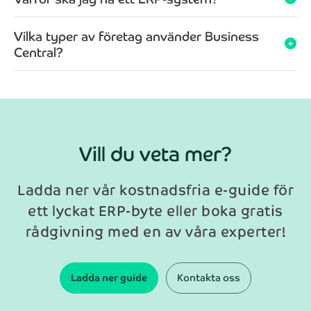
Vilka typer av företag använder Business
arrow_circle_down
Central?
Vill du veta mer?
Ladda ner vår kostnadsfria e-guide för
ett lyckat ERP-byte eller boka gratis
rådgivning med en av våra experter!
Ladda ner guide
Kontakta oss