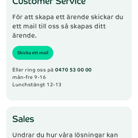
Customer Service
Telefon*
För att skapa ett ärende skickar du
ett mail till oss så skapas ditt
ärende.
Meddelande
Skicka ett mail
Eller ring oss på
0470 53 00 00
Skicka
mån-fre 9-16
Lunchstängt 12-13
Genom att kontakta NAB kommer dina personuppgifter
behandlas enligt NAB:s
integritetspolicy
.
Sales
Undrar du hur våra lösningar kan