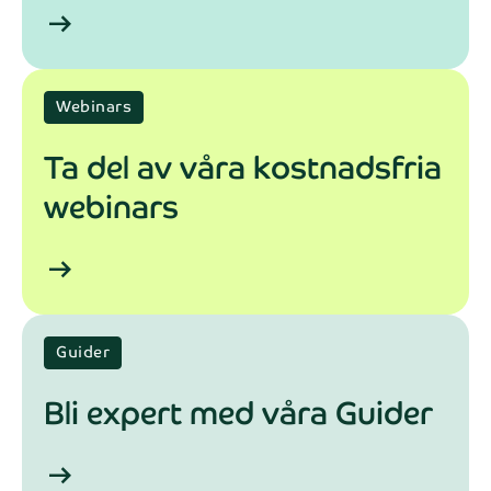
arrow_right_alt
Webinars
Ta del av våra kostnadsfria
webinars
arrow_right_alt
Guider
Bli expert med våra Guider
arrow_right_alt