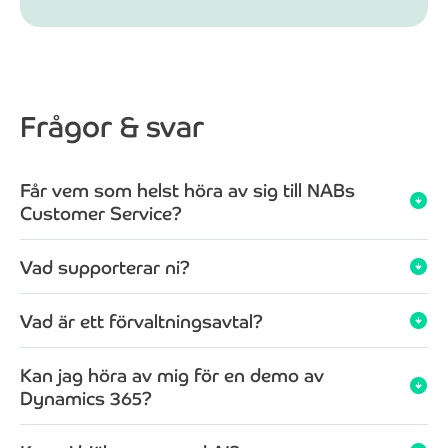
Frågor & svar
Får vem som helst höra av sig till NABs
arrow_circle_down
Customer Service?
Vad supporterar ni?
arrow_circle_down
Vad är ett förvaltningsavtal?
arrow_circle_down
Kan jag höra av mig för en demo av
arrow_circle_down
Dynamics 365?