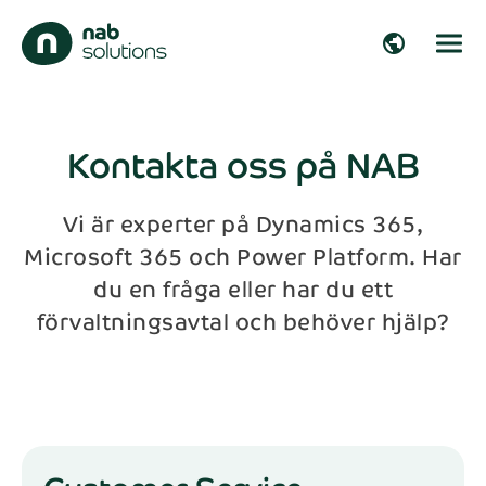
close
public
Hör av dig!
Fyll i formuläret så återkommer vi inom
arrow_right_alt
kort!
Kontakta oss på NAB
arrow_right_alt
Vi är experter på Dynamics 365,
Förnamn*
Microsoft 365 och Power Platform. Har
arrow_right_alt
du en fråga eller har du ett
Efternamn*
förvaltningsavtal och behöver hjälp?
arrow_right_alt
Företag
arrow_right_alt
E-post*