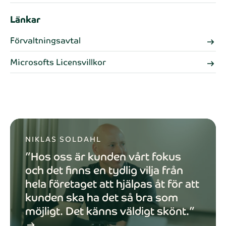
Länkar
Förvaltningsavtal
arrow_right_alt
Microsofts Licensvillkor
arrow_right_alt
NIKLAS SOLDAHL
”Hos oss är kunden vårt fokus
och det finns en tydlig vilja från
hela företaget att hjälpas åt för att
kunden ska ha det så bra som
möjligt. Det känns väldigt skönt.”
arrow_right_alt