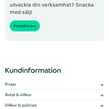
utveckla din verksamhet? Snacka
med sälj!
Kontakta oss
Kundinformation
Priser
arrow_right_alt
Avtal & villkor
arrow_right_alt
Villkor & policies
arrow_right_alt