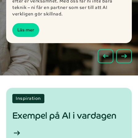
efter er verksamhet. Med oss får ni inte bara
teknik – ni får en partner som ser till att AI
verkligen gör skillnad.
Läs mer
arrow_left_alt
arrow_right_alt
Inspiration
Exempel på AI i vardagen
arrow_right_alt