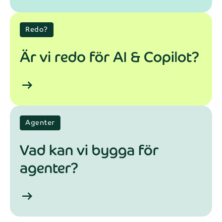
Redo?
Är vi redo för AI & Copilot?
arrow_right_alt
Agenter
Vad kan vi bygga för
agenter?
arrow_right_alt