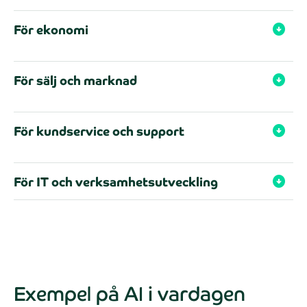
För ekonomi
arrow_circle_down
För sälj och marknad
arrow_circle_down
För kundservice och support
arrow_circle_down
För IT och verksamhetsutveckling
arrow_circle_down
Exempel på AI i vardagen