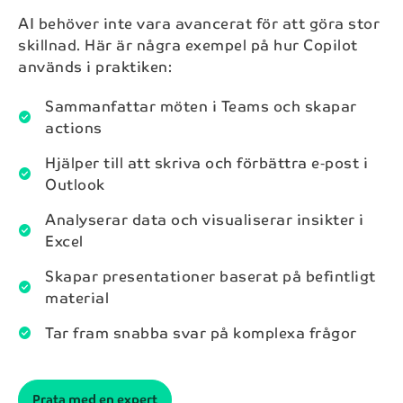
AI behöver inte vara avancerat för att göra stor
skillnad. Här är några exempel på hur Copilot
används i praktiken:
Sammanfattar möten i Teams och skapar
check_circle
actions
Hjälper till att skriva och förbättra e‑post i
check_circle
Outlook
Analyserar data och visualiserar insikter i
check_circle
Excel
Skapar presentationer baserat på befintligt
check_circle
material
Tar fram snabba svar på komplexa frågor
check_circle
Prata med en expert