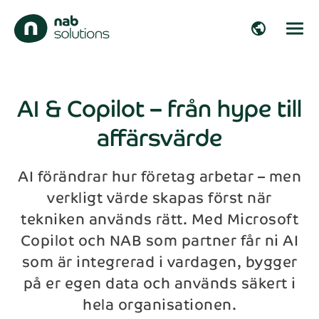
close
public
Hör av dig!
Fyll i dina uppgifter så återkommer vi inom
arrow_right_alt
kort!
AI & Copilot – från hype till
affärsvärde
arrow_right_alt
Förnamn*
arrow_right_alt
AI förändrar hur företag arbetar – men
verkligt värde skapas först när
Efternamn*
arrow_right_alt
tekniken används rätt. Med Microsoft
Copilot och NAB som partner får ni AI
Företag
arrow_right_alt
som är integrerad i vardagen, bygger
på er egen data och används säkert i
hela organisationen.
E-post*