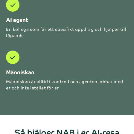
check
AI agent
En kollega som får ett specifikt uppdrag och hjälper till
löpande
check
Människan
Människan är alltid i kontroll och agenten jobbar med
er och inte istället för er
Så hjälper NAB i er AI‑resa