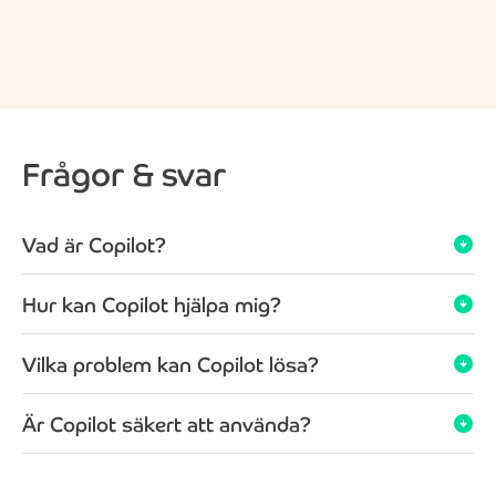
Frågor & svar
Vad är Copilot?
arrow_circle_down
Hur kan Copilot hjälpa mig?
arrow_circle_down
Vilka problem kan Copilot lösa?
arrow_circle_down
Är Copilot säkert att använda?
arrow_circle_down