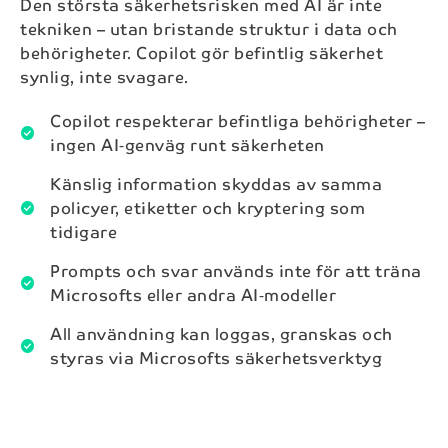
Den största säkerhetsrisken med AI är inte
tekniken – utan bristande struktur i data och
behörigheter. Copilot gör befintlig säkerhet
synlig, inte svagare.
Copilot respekterar befintliga behörigheter –
check_circle
ingen AI‑genväg runt säkerheten
Känslig information skyddas av samma
policyer, etiketter och kryptering som
check_circle
tidigare
Prompts och svar används inte för att träna
check_circle
Microsofts eller andra AI‑modeller
All användning kan loggas, granskas och
check_circle
styras via Microsofts säkerhetsverktyg