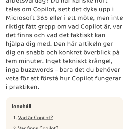
arbetsvardag? Du har kanske hört
talas om Copilot, sett det dyka upp i
Telefon*
Microsoft 365 eller i ett möte, men inte
riktigt fått grepp om vad Copilot är, var
det finns och vad det faktiskt kan
Meddelande
hjälpa dig med. Den här artikeln ger
dig en snabb och konkret överblick på
fem minuter. Inget tekniskt krångel,
inga buzzwords – bara det du behöver
Skicka
veta för att förstå hur Copilot fungerar
Genom att kontakta NAB kommer dina personuppgifter
i praktiken.
behandlas enligt NAB:s
integritetspolicy
.
Innehåll
Vad är Copilot?
Var finns Copilot?