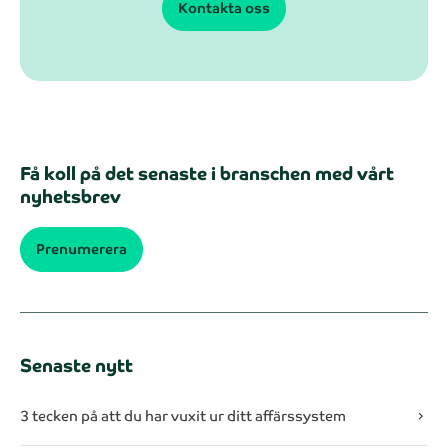
Kontakta oss
Få koll på det senaste i branschen med vårt
nyhetsbrev
Prenumerera
Senaste nytt
3 tecken på att du har vuxit ur ditt affärssystem
chevron_right