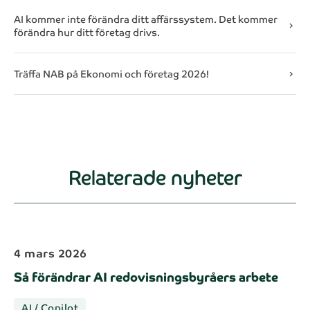
AI kommer inte förändra ditt affärssystem. Det kommer
chevron_right
förändra hur ditt företag drivs.
Träffa NAB på Ekonomi och företag 2026!
chevron_right
Relaterade nyheter
4 mars 2026
Så förändrar AI redovisningsbyråers arbete
AI / Copilot