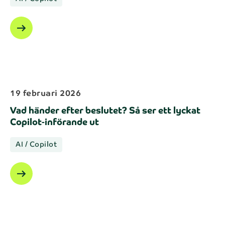
arrow_right_alt
19 februari 2026
Vad händer efter beslutet? Så ser ett lyckat
Copilot‑införande ut
AI / Copilot
arrow_right_alt