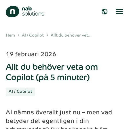
close
close
public
Få mer information
Fyll i formuläret nedan för att få mer
arrow_right_alt
Hem
AI / Copilot
Allt du behöver vet...
chevron_right
chevron_right
information om våra lösningar.
arrow_right_alt
19 februari 2026
Förnamn*
Allt du behöver veta om
arrow_right_alt
Copilot (på 5 minuter)
Efternamn*
arrow_right_alt
AI / Copilot
Företag
arrow_right_alt
AI nämns överallt just nu – men vad
betyder det egentligen i din
E-post*