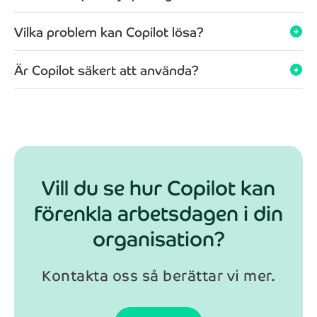
Vilka problem kan Copilot lösa?
arrow_circle_down
Anmäl dig
Är Copilot säkert att använda?
arrow_circle_down
Genom att registrera dig för nyhetsbrevet så kommer
dina personuppgifter behandlas enligt NAB:s
integritetspolicy
.
Vill du se hur Copilot kan
förenkla arbetsdagen i din
organisation?
Kontakta oss så berättar vi mer.