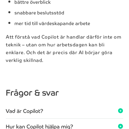
bättre överblick
snabbare beslutsstöd
mer tid till värdeskapande arbete
Prenumerera på vårt nyhetsbrev
Att förstå vad Copilot är handlar därför inte om
teknik – utan om hur arbetsdagen kan bli
Få koll på det senaste i branschen med vårt
enklare. Och det är precis där AI börjar göra
nyhetsbrev.
verklig skillnad.
Förnamn*
Frågor & svar
Efternamn*
Vad är Copilot?
arrow_circle_down
E-post*
Hur kan Copilot hjälpa mig?
arrow_circle_down