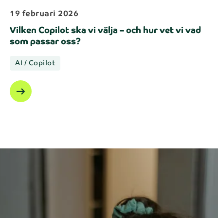
19 februari 2026
Vilken Copilot ska vi välja – och hur vet vi vad
som passar oss?
AI / Copilot
arrow_right_alt