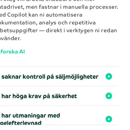
tadrivet, men fastnar i manuella processer.
d Copilot kan ni automatisera
kumentation, analys och repetitiva
betsuppgifter — direkt i verktygen ni redan
close
nvänder.
forska AI
kort!
 saknar kontroll på säljmöjligheter
arrow_circle_down
i har höga krav på säkerhet
arrow_circle_down
i har utmaningar med
arrow_circle_down
egelefterlevnad