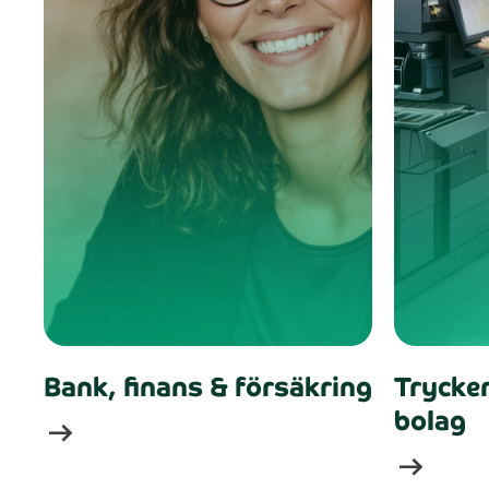
Bank, finans & försäkring
Trycker
bolag
arrow_right_alt
arrow_right_alt