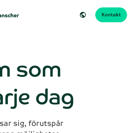
anscher
Kontakt
public
em som
arje dag
sar sig, förutspår