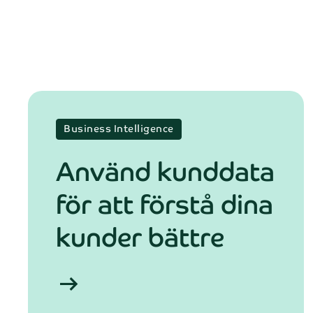
E-post*
Meddelande
Business Intelligence
Använd kunddata
för att förstå dina
Genom at
kunder bättre
arrow_right_alt