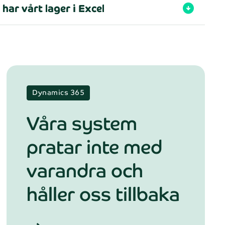
 har vårt lager i Excel
arrow_circle_down
Dynamics 365
Våra system
pratar inte med
igt NAB:s
varandra och
håller oss tillbaka