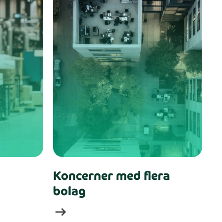
Koncerner med flera
bolag
arrow_right_alt