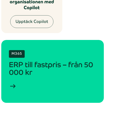
organisationen med
Copilot
Upptäck Copilot
M365
ERP till fastpris – från 50
000 kr
arrow_right_alt