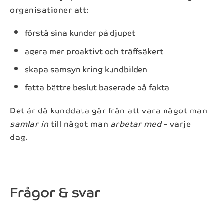
organisationer att:
Få koll på det senaste i branschen med vårt
nyhetsbrev.
förstå sina kunder på djupet
agera mer proaktivt och träffsäkert
skapa samsyn kring kundbilden
Förnamn*
fatta bättre beslut baserade på fakta
Det är då kunddata går från att vara något man
Efternamn*
samlar in
till något man
arbetar med
– varje
dag.
E-post*
Frågor & svar
Anmäl dig
Genom att registrera dig för nyhetsbrevet så kommer