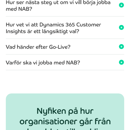
Hur ser nästa steg ut om vi vill börja jobba
dina personuppgifter behandlas enligt NAB:s
arrow_circle_down
integritetspolicy
.
med NAB?
Hur vet vi att Dynamics 365 Customer
arrow_circle_down
Insights är ett långsiktigt val?
Vad händer efter Go-Live?
arrow_circle_down
Varför ska vi jobba med NAB?
arrow_circle_down
Nyfiken på hur
organisationer går från