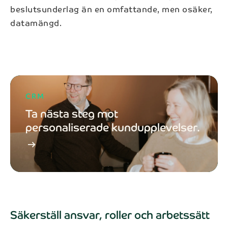
beslutsunderlag än en omfattande, men osäker,
datamängd.
CRM
Ta nästa steg mot
personaliserade kundupplevelser.
arrow_right_alt
Säkerställ ansvar, roller och arbetssätt