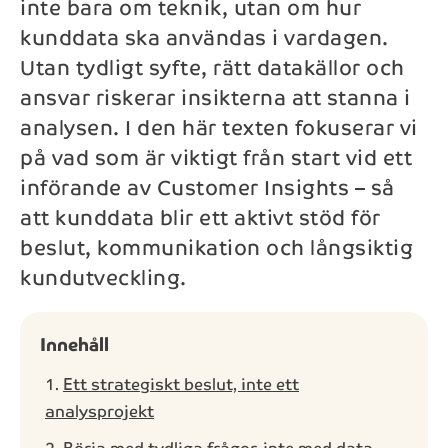
inte bara om teknik, utan om hur
kunddata ska användas i vardagen.
Telefon*
Utan tydligt syfte, rätt datakällor och
ansvar riskerar insikterna att stanna i
Meddelande
analysen. I den här texten fokuserar vi
på vad som är viktigt från start vid ett
införande av Customer Insights – så
att kunddata blir ett aktivt stöd för
Skicka
beslut, kommunikation och långsiktig
kundutveckling.
Genom att kontakta NAB kommer dina personuppgifter
behandlas enligt NAB:s
integritetspolicy
.
Innehåll
Ett strategiskt beslut, inte ett
analysprojekt
Börja med tydliga frågor, inte med data