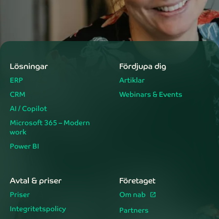
Lösningar
Fördjupa dig
ERP
Artiklar
CRM
Webinars & Events
AI / Copilot
Microsoft 365 – Modern
work
Power BI
Avtal & priser
Företaget
Priser
Om nab
Integritetspolicy
Partners