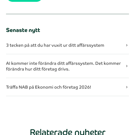
Senaste nytt
3 tecken på att du har vuxit ur ditt affärssystem
chevron_right
AI kommer inte förändra ditt affärssystem. Det kommer
chevron_right
förändra hur ditt företag drivs.
Träffa NAB på Ekonomi och företag 2026!
chevron_right
Relaterade nyheter