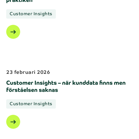
Customer Insights
arrow_right_alt
23 februari 2026
Customer Insights – när kunddata finns men
förståelsen saknas
Customer Insights
arrow_right_alt