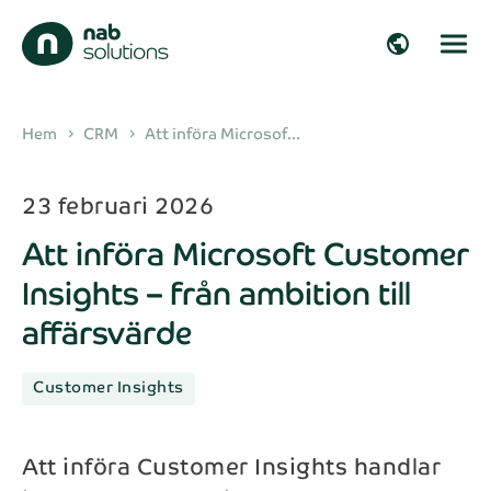
close
close
public
Få mer information
Fyll i formuläret nedan för att få mer
arrow_right_alt
Hem
CRM
Att införa Microsof...
chevron_right
chevron_right
information om våra lösningar.
arrow_right_alt
23 februari 2026
Förnamn*
Att införa Microsoft Customer
arrow_right_alt
Insights – från ambition till
Efternamn*
affärsvärde
arrow_right_alt
Customer Insights
Företag
arrow_right_alt
Att införa Customer Insights handlar
E-post*