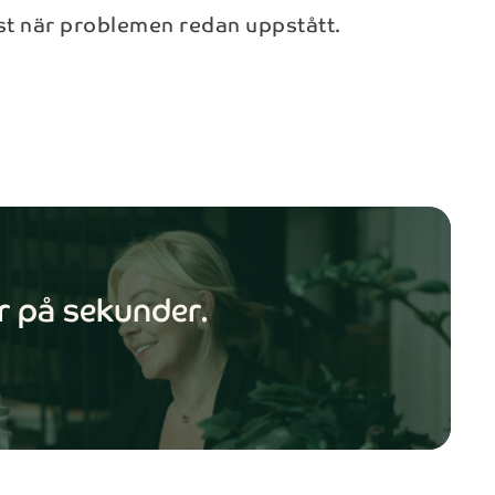
rst när problemen redan uppstått.
close
lose
 om våra
er på sekunder.
t