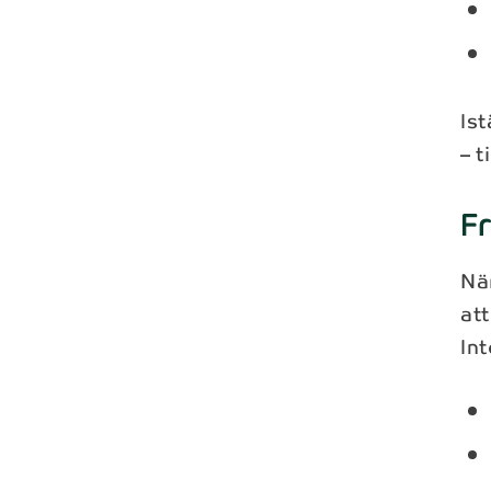
Is
– t
Fr
När
att
In