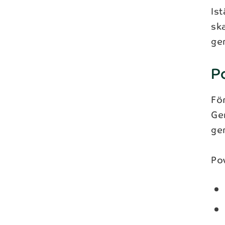
Ist
sk
ge
P
För
Ge
ge
Po