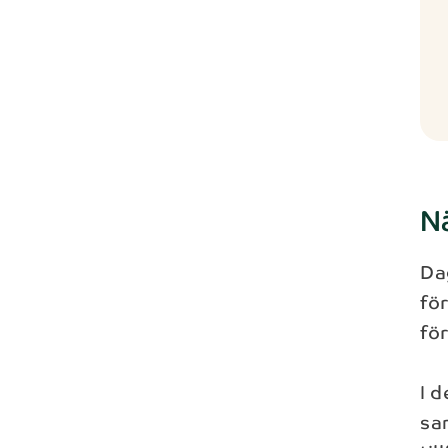
N
Da
fö
fö
I d
sam