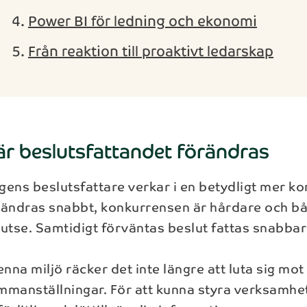
Power BI för ledning och ekonomi
Från reaktion till proaktivt ledarskap
är beslutsfattandet förändras
gens beslutsfattare verkar i en betydligt mer ko
rändras snabbt, konkurrensen är hårdare och båd
rutse. Samtidigt förväntas beslut fattas snabba
enna miljö räcker det inte längre att luta sig mo
manställningar. För att kunna styra verksamheten 