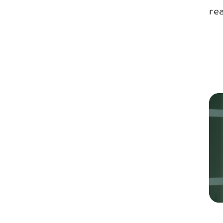
re
Fyll i 
Förnamn*
Företag