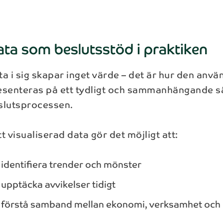
Telefon*
Efternamn*
ta som beslutsstöd i praktiken
E-post*
ta i sig skapar inget värde – det är hur den anv
esenteras på ett tydligt och sammanhängande sätt
Anmäl dig
slutsprocessen.
Skicka
Genom att registrera dig för nyhetsbrevet så kommer dina
t visualiserad data gör det möjligt att:
personuppgifter behandlas enligt NAB:s
integritetspolicy
.
t kontakta NAB kommer dina personuppgifter behandlas enl
integritetspolicy
.
identifiera trender och mönster
upptäcka avvikelser tidigt
förstå samband mellan ekonomi, verksamhet och 