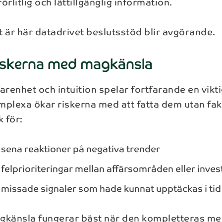
lförlitlig och lättillgänglig information.
t är här datadrivet beslutsstöd blir avgörande.
iskerna med magkänsla
arenhet och intuition spelar fortfarande en vikti
mplexa ökar riskerna med att fatta dem utan fakt
k för:
sena reaktioner på negativa trender
felprioriteringar mellan affärsområden eller inves
missade signaler som hade kunnat upptäckas i tid
gkänsla fungerar bäst när den kompletteras med