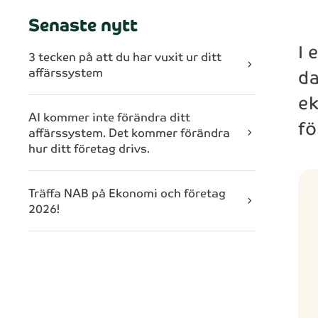
Senaste nytt
I 
3 tecken på att du har vuxit ur ditt
chevron_right
da
affärssystem
ek
AI kommer inte förändra ditt
fö
affärssystem. Det kommer förändra
chevron_right
hur ditt företag drivs.
Träffa NAB på Ekonomi och företag
chevron_right
2026!