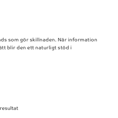
änds som gör skillnaden. När information
 blir den ett naturligt stöd i
igt NAB:s
resultat