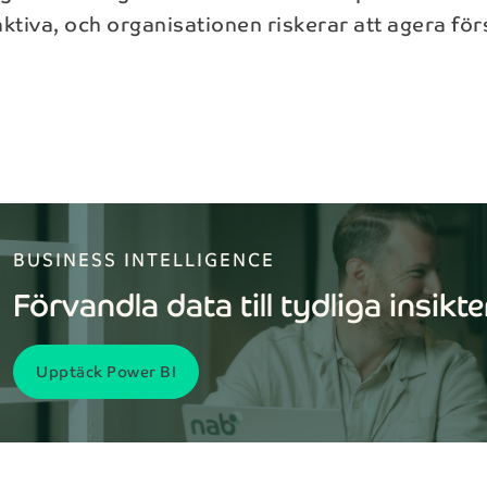
aktiva, och organisationen riskerar att agera fö
Få mer information
c
Prenumerera på vårt
formuläret nedan för att få mer information
nyhetsbrev
BUSINESS INTELLIGENCE
lösningar.
Förvandla data till tydliga insikt
Få koll på det senaste i branschen med vår
nyhetsbrev.
Efternamn*
Upptäck Power BI
Förnamn*