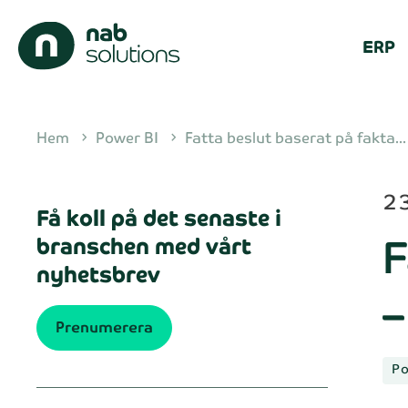
ERP
Hem
Power BI
Fatta beslut baserat på fakta...
chevron_right
chevron_right
23
Få koll på det senaste i
F
branschen med vårt
nyhetsbrev
–
Prenumerera
Po