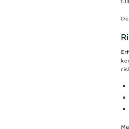
til
De
R
Erf
ko
ris
Ma