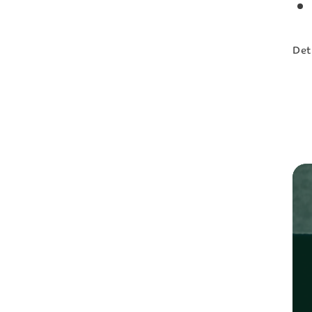
Det
Fyll i 
Förnamn*
Företag