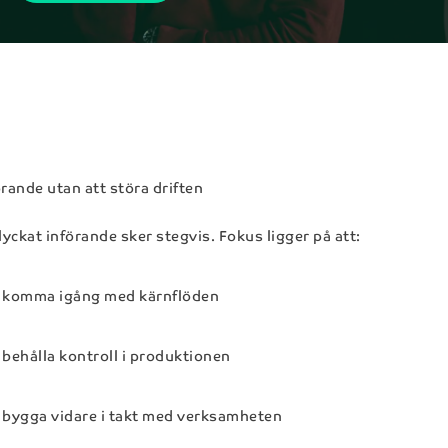
Telefon*
Efternamn*
E-post*
örande utan att störa driften
Anmäl dig
 lyckat införande sker stegvis. Fokus ligger på att:
Skicka
Genom att registrera dig för nyhetsbrevet så kommer dina
personuppgifter behandlas enligt NAB:s
integritetspolicy
.
t kontakta NAB kommer dina personuppgifter behandlas enl
komma igång med kärnflöden
integritetspolicy
.
behålla kontroll i produktionen
bygga vidare i takt med verksamheten