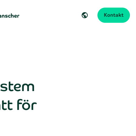
anscher
Kontakt
public
ystem
tt för