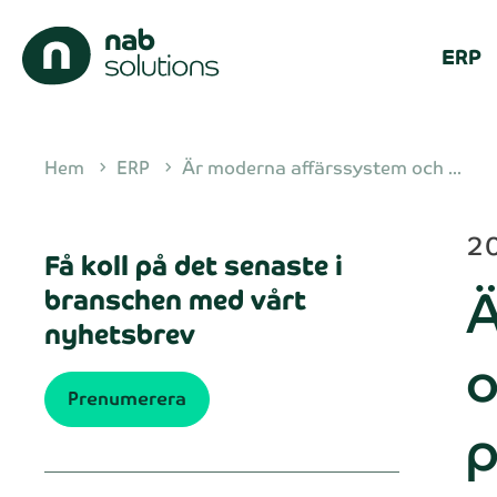
ERP
Hem
ERP
Är moderna affärssystem och ...
chevron_right
chevron_right
20
Få koll på det senaste i
Ä
branschen med vårt
nyhetsbrev
o
Prenumerera
p