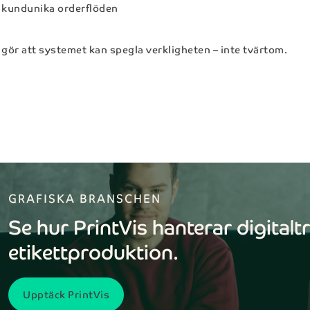
kundunika orderflöden
 gör att systemet kan spegla verkligheten – inte tvärtom.
Få mer information
c
Prenumerera på vårt
formuläret nedan för att få mer information
nyhetsbrev
lösningar.
GRAFISKA BRANSCHEN
Få koll på det senaste i branschen med vår
Se hur PrintVis hanterar digitalt
nyhetsbrev.
Efternamn*
etikettproduktion.
Förnamn*
Upptäck PrintVis