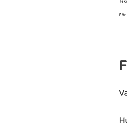
Tek
För
F
V
Hu