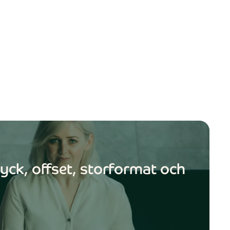
close
lose
 om våra
t
ryck, offset, storformat och