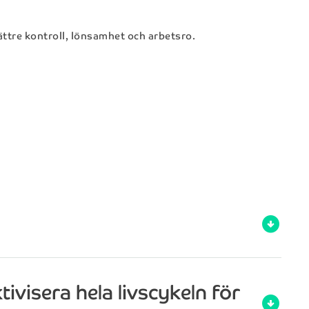
ättre kontroll, lönsamhet och arbetsro.
arrow_circle_down
tivisera hela livscykeln för
arrow_circle_down