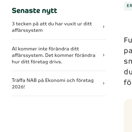
E
Senaste nytt
3 tecken på att du har vuxit ur ditt
chevron_right
affärssystem
Fu
pa
AI kommer inte förändra ditt
affärssystem. Det kommer förändra
chevron_right
sm
hur ditt företag drivs.
du
fö
Träffa NAB på Ekonomi och företag
chevron_right
2026!