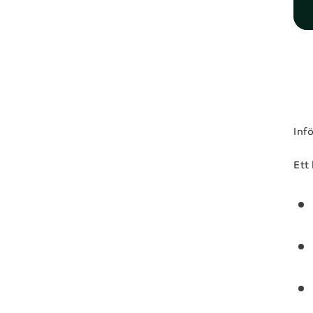
E-post*
Meddelande
Inf
Ett
Genom at