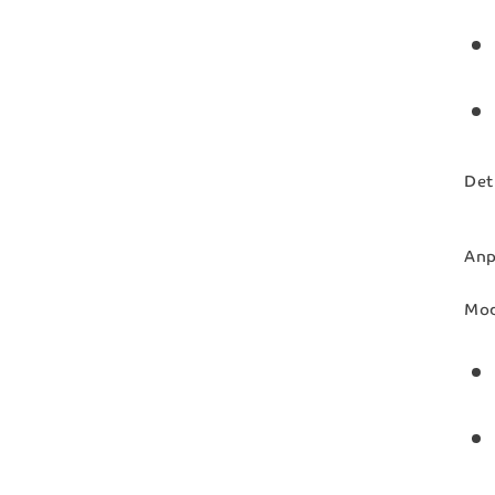
Det 
Anp
Mod