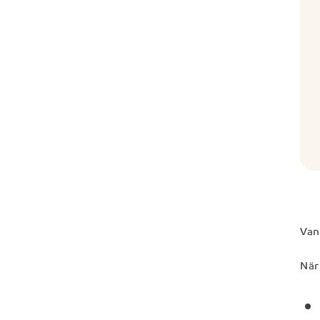
Van
När