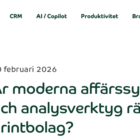
CRM
AI / Copilot
Produktivitet
Br
 februari 2026
r moderna affärss
ch analysverktyg rä
rintbolag?