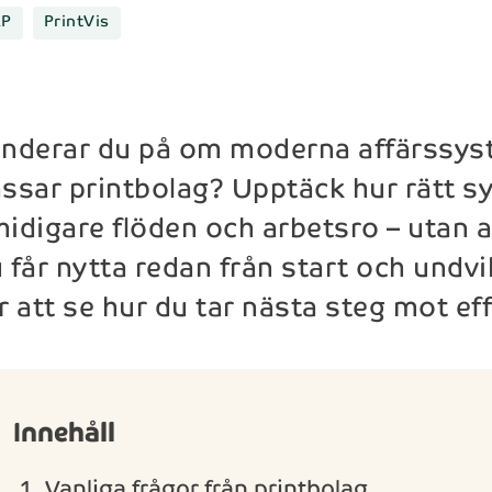
RP
PrintVis
nderar du på om moderna affärssyst
ssar printbolag? Upptäck hur rätt sy
idigare flöden och arbetsro – utan at
 får nytta redan från start och undvik
r att se hur du tar nästa steg mot e
Innehåll
Vanliga frågor från printbolag