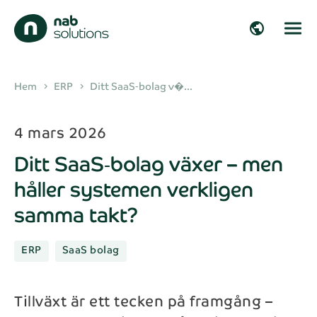
close
close
public
Hör av dig!
Fyll i dina uppgifter så återkommer vi inom
arrow_right_alt
Hem
ERP
Ditt SaaS‑bolag v�...
chevron_right
chevron_right
kort!
arrow_right_alt
4 mars 2026
Förnamn*
Ditt SaaS‑bolag växer – men
arrow_right_alt
håller systemen verkligen
Efternamn*
samma takt?
arrow_right_alt
ERP
Företag
SaaS bolag
arrow_right_alt
Tillväxt är ett tecken på framgång –
E-post*