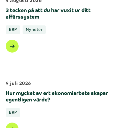
4 augusti 2026
3 tecken på att du har vuxit ur ditt
affärssystem
ERP
Nyheter
arrow_right_alt
9 juli 2026
Hur mycket av ert ekonomiarbete skapar
egentligen värde?
ERP