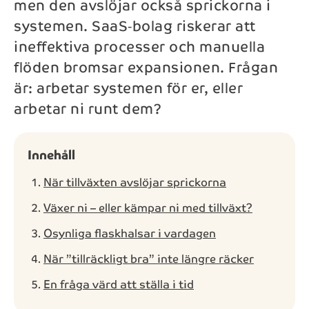
men den avslöjar också sprickorna i
systemen. SaaS‑bolag riskerar att
Telefon*
ineffektiva processer och manuella
flöden bromsar expansionen. Frågan
Meddelande
är: arbetar systemen för er, eller
arbetar ni runt dem?
Innehåll
Skicka
När tillväxten avslöjar sprickorna
Genom att kontakta NAB kommer dina personuppgifter
Växer ni – eller kämpar ni med tillväxt?
behandlas enligt NAB:s
integritetspolicy
.
Osynliga flaskhalsar i vardagen
När ”tillräckligt bra” inte längre räcker
En fråga värd att ställa i tid