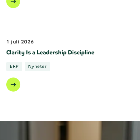
arrow_right_alt
1 juli 2026
Clarity Is a Leadership Discipline
ERP
Nyheter
arrow_right_alt