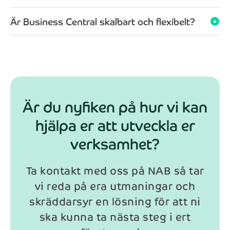
E-post*
Är Business Central skalbart och flexibelt?
arrow_circle_down
Anmäl dig
Genom att registrera dig för nyhetsbrevet så kommer
dina personuppgifter behandlas enligt NAB:s
integritetspolicy
.
Är du nyfiken på hur vi kan
hjälpa er att utveckla er
verksamhet?
Ta kontakt med oss på NAB så tar
vi reda på era utmaningar och
skräddarsyr en lösning för att ni
ska kunna ta nästa steg i ert