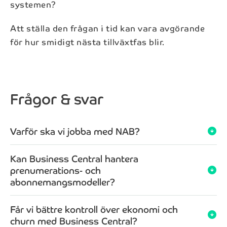
systemen?
Att ställa den frågan i tid kan vara avgörande
för hur smidigt nästa tillväxtfas blir.
Prenumerera på vårt nyhetsbrev
Frågor & svar
Få koll på det senaste i branschen med vårt
nyhetsbrev.
Varför ska vi jobba med NAB?
arrow_circle_down
Kan Business Central hantera
Förnamn*
prenumerations- och
arrow_circle_down
abonnemangsmodeller?
Efternamn*
Får vi bättre kontroll över ekonomi och
arrow_circle_down
churn med Business Central?